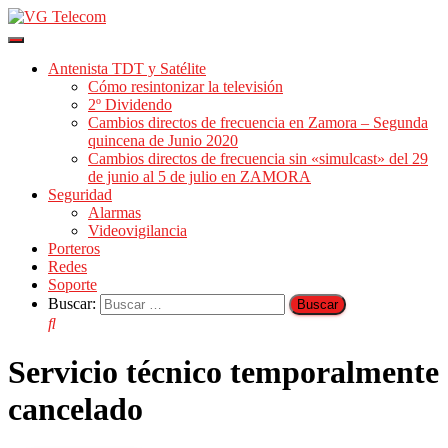
Cambiar
modo
Antenista TDT y Satélite
de
Cómo resintonizar la televisión
navegación
2º Dividendo
Cambios directos de frecuencia en Zamora – Segunda
quincena de Junio 2020
Cambios directos de frecuencia sin «simulcast» del 29
de junio al 5 de julio en ZAMORA
Seguridad
Alarmas
Videovigilancia
Porteros
Redes
Soporte
Buscar:
Servicio técnico temporalmente
cancelado