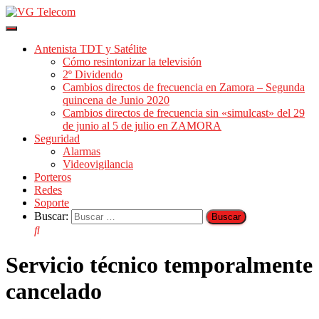
Cambiar
modo
Antenista TDT y Satélite
de
Cómo resintonizar la televisión
navegación
2º Dividendo
Cambios directos de frecuencia en Zamora – Segunda
quincena de Junio 2020
Cambios directos de frecuencia sin «simulcast» del 29
de junio al 5 de julio en ZAMORA
Seguridad
Alarmas
Videovigilancia
Porteros
Redes
Soporte
Buscar:
Servicio técnico temporalmente
cancelado