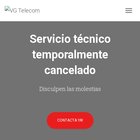
C
A
M
B
Servicio técnico
I
A
temporalmente
R
M
O
cancelado
D
O
D
E
Disculpen las molestias
N
A
V
E
G
CONTACTA YA!
A
C
I