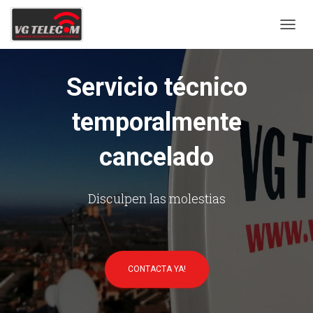
C
A
M
B
Servicio técnico
I
A
temporalmente
R
M
O
cancelado
D
O
D
E
Disculpen las molestias
N
A
V
E
G
CONTACTA YA!
A
C
I