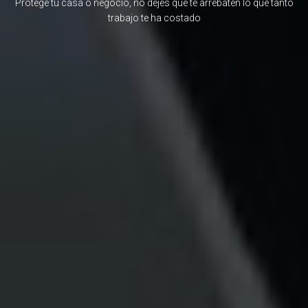
Protege tu casa o negocio, no dejes que te arrebaten lo que tanto
trabajo te ha costado