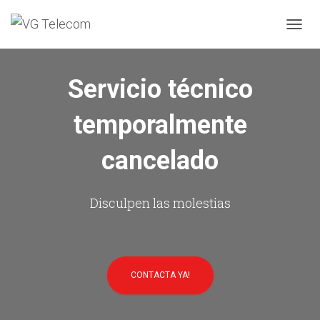
C
A
M
B
Servicio técnico
I
A
temporalmente
R
M
O
cancelado
D
O
D
E
Disculpen las molestias
N
A
V
E
G
CONTACTA YA!
A
C
I