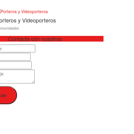
orteros y Videoporteros
munidades
Contacta con nosotros
saje