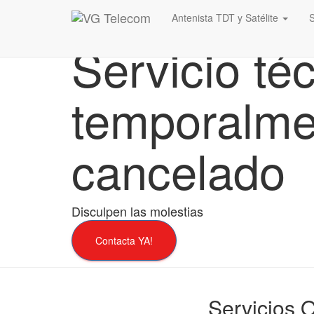
Antenista TDT y Satélite
Servicio té
temporalme
cancelado
Disculpen las molestias
Contacta YA!
Servicios 