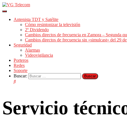
Cambiar
modo
Antenista TDT y Satélite
de
Cómo resintonizar la televisión
navegación
2º Dividendo
Cambios directos de frecuencia en Zamora – Segunda qu
Cambios directos de frecuencia sin «simulcast» del 29 
Seguridad
Alarmas
Videovigilancia
Porteros
Redes
Soporte
Buscar:
Servicio técni