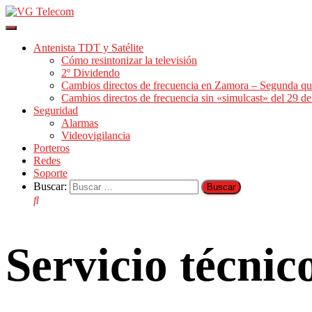
Cambiar
modo
Antenista TDT y Satélite
de
Cómo resintonizar la televisión
navegación
2º Dividendo
Cambios directos de frecuencia en Zamora – Segunda qu
Cambios directos de frecuencia sin «simulcast» del 29 
Seguridad
Alarmas
Videovigilancia
Porteros
Redes
Soporte
Buscar:
Servicio técni