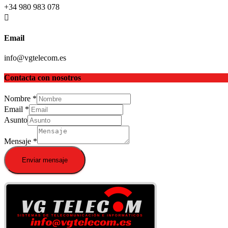
+34 980 983 078
Email
info@vgtelecom.es
Contacta con nosotros
Nombre
*
Email
*
Asunto
Mensaje
*
Enviar mensaje