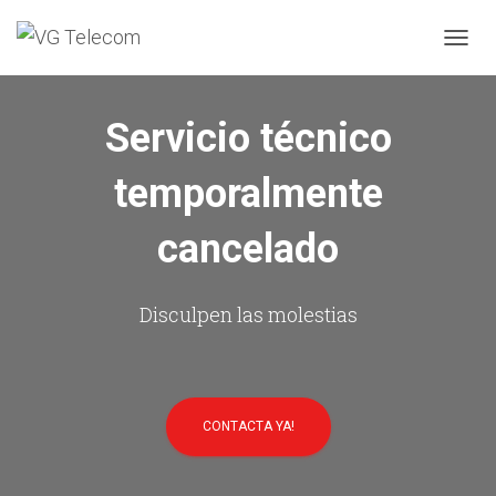
C
A
M
B
Servicio técnico
I
A
temporalmente
R
M
O
cancelado
D
O
D
E
Disculpen las molestias
N
A
V
E
G
CONTACTA YA!
A
C
I