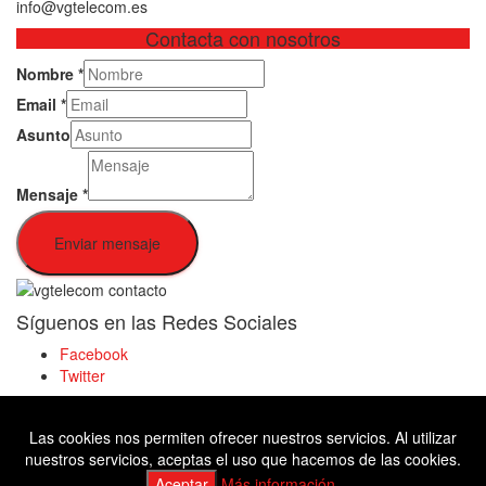
info@vgtelecom.es
Contacta con nosotros
Nombre
*
Email
*
Asunto
Mensaje
*
Enviar mensaje
Síguenos en las Redes Sociales
Facebook
Twitter
Las cookies nos permiten ofrecer nuestros servicios. Al utilizar
Facebook
nuestros servicios, aceptas el uso que hacemos de las cookies.
Twitter
Aceptar
Más información.