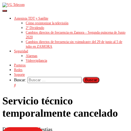
Cambiar
modo
Antenista TDT y Satélite
de
Cómo resintonizar la televisión
navegación
2º Dividendo
Cambios directos de frecuencia en Zamora – Segunda quincena de Junio
2020
Cambios directos de frecuencia sin «simulcast» del 29 de junio al 5 de
julio en ZAMORA
Seguridad
Alarmas
Videovigilancia
Porteros
Redes
Soporte
Buscar:
Servicio técnico
temporalmente cancelado
Disculpen las molestias