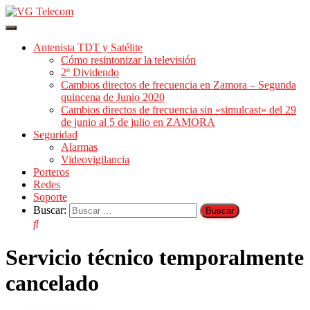
Cambiar
modo
Antenista TDT y Satélite
de
Cómo resintonizar la televisión
navegación
2º Dividendo
Cambios directos de frecuencia en Zamora – Segunda
quincena de Junio 2020
Cambios directos de frecuencia sin «simulcast» del 29
de junio al 5 de julio en ZAMORA
Seguridad
Alarmas
Videovigilancia
Porteros
Redes
Soporte
Buscar:
Servicio técnico temporalmente
cancelado