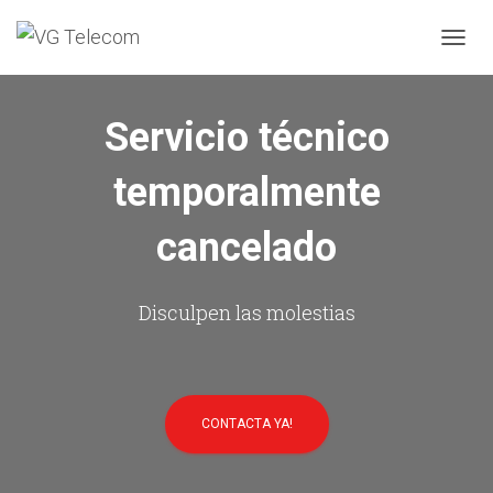
C
A
M
B
Servicio técnico
I
A
temporalmente
R
M
O
cancelado
D
O
D
E
Disculpen las molestias
N
A
V
E
G
CONTACTA YA!
A
C
I