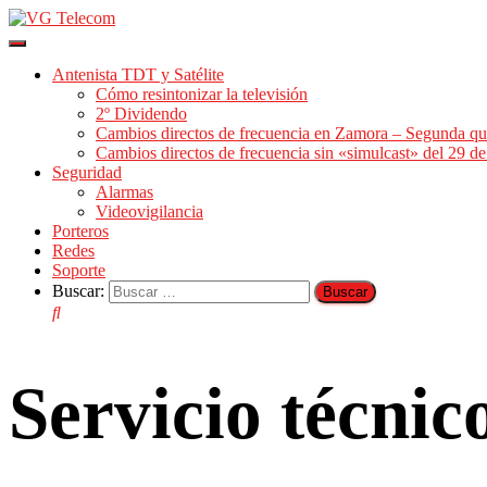
Cambiar
modo
Antenista TDT y Satélite
de
Cómo resintonizar la televisión
navegación
2º Dividendo
Cambios directos de frecuencia en Zamora – Segunda qu
Cambios directos de frecuencia sin «simulcast» del 29 
Seguridad
Alarmas
Videovigilancia
Porteros
Redes
Soporte
Buscar:
Servicio técni