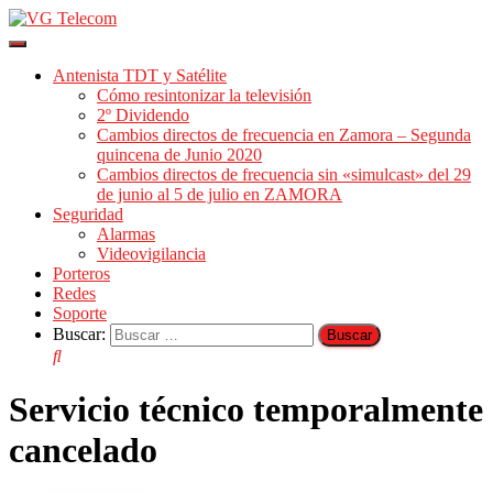
Cambiar
modo
Antenista TDT y Satélite
de
Cómo resintonizar la televisión
navegación
2º Dividendo
Cambios directos de frecuencia en Zamora – Segunda
quincena de Junio 2020
Cambios directos de frecuencia sin «simulcast» del 29
de junio al 5 de julio en ZAMORA
Seguridad
Alarmas
Videovigilancia
Porteros
Redes
Soporte
Buscar:
Servicio técnico temporalmente
cancelado