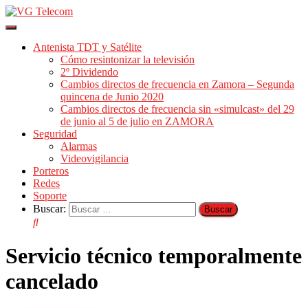
Cambiar
modo
Antenista TDT y Satélite
de
Cómo resintonizar la televisión
navegación
2º Dividendo
Cambios directos de frecuencia en Zamora – Segunda
quincena de Junio 2020
Cambios directos de frecuencia sin «simulcast» del 29
de junio al 5 de julio en ZAMORA
Seguridad
Alarmas
Videovigilancia
Porteros
Redes
Soporte
Buscar:
Servicio técnico temporalmente
cancelado