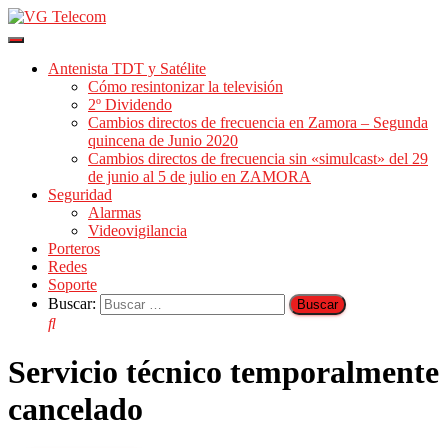
Cambiar
modo
Antenista TDT y Satélite
de
Cómo resintonizar la televisión
navegación
2º Dividendo
Cambios directos de frecuencia en Zamora – Segunda
quincena de Junio 2020
Cambios directos de frecuencia sin «simulcast» del 29
de junio al 5 de julio en ZAMORA
Seguridad
Alarmas
Videovigilancia
Porteros
Redes
Soporte
Buscar:
Servicio técnico temporalmente
cancelado