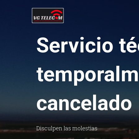
Servicio t
temporalm
cancelado
Disculpen las molestias