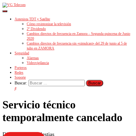
Cambiar
modo
Antenista TDT y Satélite
de
Cómo resintonizar la televisión
navegación
2º Dividendo
Cambios directos de frecuencia en Zamora – Segunda quincena de Junio
2020
Cambios directos de frecuencia sin «simulcast» del 29 de junio al 5 de
julio en ZAMORA
Seguridad
Alarmas
Videovigilancia
Porteros
Redes
Soporte
Buscar:
Servicio técnico
temporalmente cancelado
Disculpen las molestias