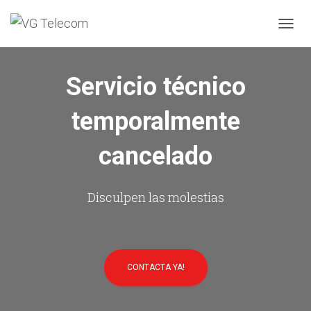
C
A
M
B
Servicio técnico
I
A
temporalmente
R
M
O
cancelado
D
O
D
E
Disculpen las molestias
N
A
V
E
G
CONTACTA YA!
A
C
I