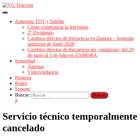
Cambiar
modo
Antenista TDT y Satélite
de
Cómo resintonizar la televisión
navegación
2º Dividendo
Cambios directos de frecuencia en Zamora – Segunda
quincena de Junio 2020
Cambios directos de frecuencia sin «simulcast» del 29
de junio al 5 de julio en ZAMORA
Seguridad
Alarmas
Videovigilancia
Porteros
Redes
Soporte
Buscar:
Servicio técnico temporalmente
cancelado