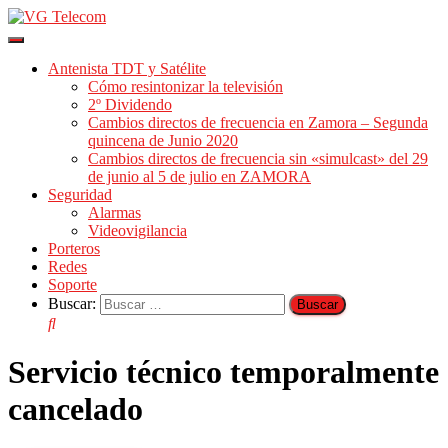
Cambiar
modo
Antenista TDT y Satélite
de
Cómo resintonizar la televisión
navegación
2º Dividendo
Cambios directos de frecuencia en Zamora – Segunda
quincena de Junio 2020
Cambios directos de frecuencia sin «simulcast» del 29
de junio al 5 de julio en ZAMORA
Seguridad
Alarmas
Videovigilancia
Porteros
Redes
Soporte
Buscar:
Servicio técnico temporalmente
cancelado