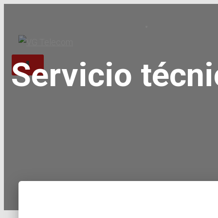
Servicio técn
C
A
M
B
I
A
R
M
O
D
O
D
E
N
A
V
E