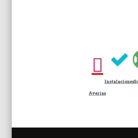
G
A
C
I
Ó
N
Instalaciones
S
Averías