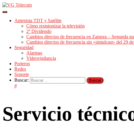
Cambiar
modo
Antenista TDT y Satélite
de
Cómo resintonizar la televisión
navegación
2º Dividendo
Cambios directos de frecuencia en Zamora – Segunda qu
Cambios directos de frecuencia sin «simulcast» del 29 
Seguridad
Alarmas
Videovigilancia
Porteros
Redes
Soporte
Buscar:
Servicio técni