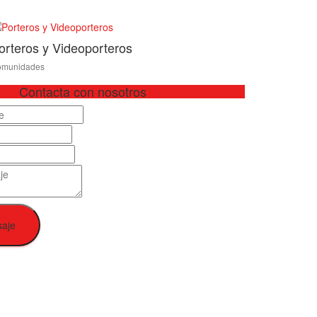
orteros y Videoporteros
munidades
Contacta con nosotros
saje