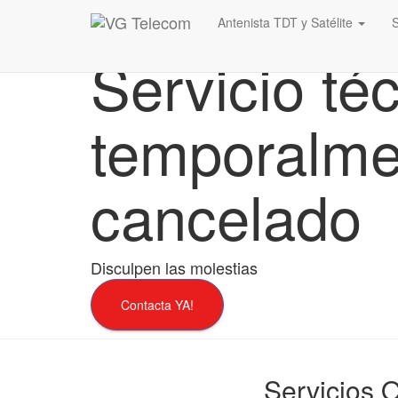
Antenista TDT y Satélite
Servicio té
temporalme
cancelado
Disculpen las molestias
Contacta YA!
Servicios 