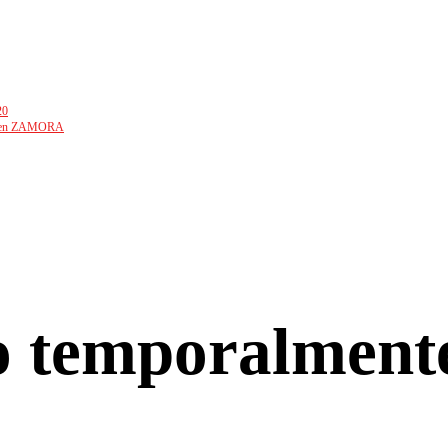
20
lio en ZAMORA
co temporalment