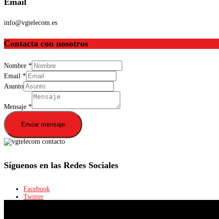
Email
info@vgtelecom.es
Contacta con nosotros
Nombre
*
Email
*
Asunto
Mensaje
*
Enviar mensaje
Síguenos en las Redes Sociales
Facebook
Twitter