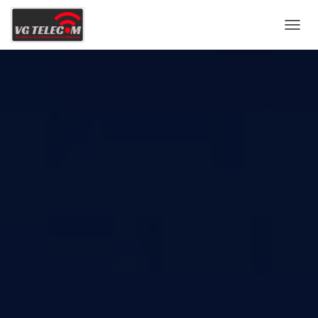
C
A
M
B
I
A
R
M
O
D
O
D
E
N
A
V
E
G
A
C
I