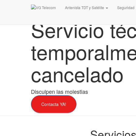
Antenista TDT y Satélite
Seguridad
Servicio té
temporalme
cancelado
Disculpen las molestias
Contacta YA!
Servicio