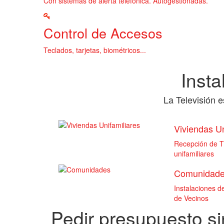
Con sistemas de alerta telefónica. Autogestionadas.
Control de Accesos
Teclados, tarjetas, biométricos...
Inst
La Televisión 
Viviendas Un
Recepción de TD
unifamiliares
Comunidad
Instalaciones 
de Vecinos
Pedir presupuesto s