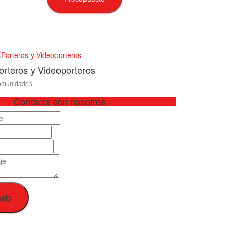
orteros y Videoporteros
munidades
Contacta con nosotros
saje