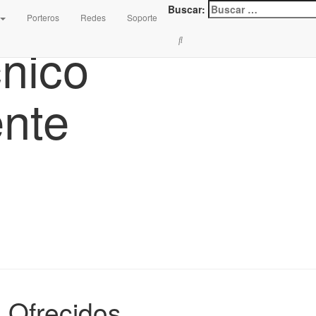
Buscar:
Porteros
Redes
Soporte
cnico
nte
s Ofrecidos