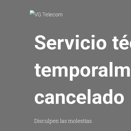
Servicio t
temporalm
cancelado
Disculpen las molestias