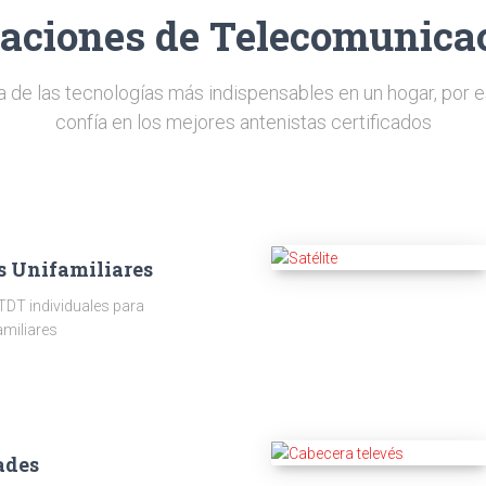
laciones de Telecomunica
a de las tecnologías más indispensables en un hogar, por e
confía en los mejores antenistas certificados
s Unifamiliares
TDT individuales para
amiliares
ades