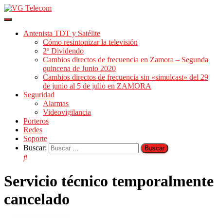
Cambiar
modo
Antenista TDT y Satélite
de
Cómo resintonizar la televisión
navegación
2º Dividendo
Cambios directos de frecuencia en Zamora – Segunda
quincena de Junio 2020
Cambios directos de frecuencia sin «simulcast» del 29
de junio al 5 de julio en ZAMORA
Seguridad
Alarmas
Videovigilancia
Porteros
Redes
Soporte
Buscar:
Servicio técnico temporalmente
cancelado