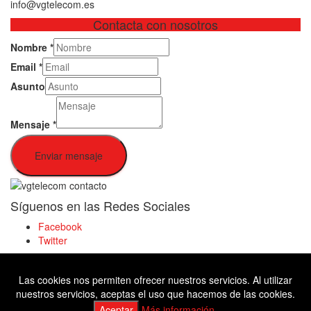
info@vgtelecom.es
Contacta con nosotros
Nombre
*
Email
*
Asunto
Mensaje
*
Enviar mensaje
Síguenos en las Redes Sociales
Facebook
Twitter
Las cookies nos permiten ofrecer nuestros servicios. Al utilizar
Facebook
nuestros servicios, aceptas el uso que hacemos de las cookies.
Twitter
Aceptar
Más información.