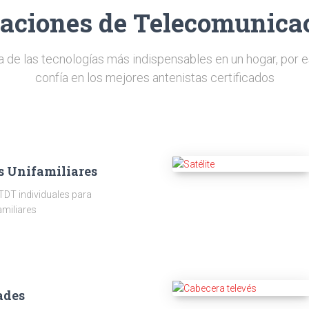
laciones de Telecomunica
a de las tecnologías más indispensables en un hogar, por e
confía en los mejores antenistas certificados
s Unifamiliares
TDT individuales para
amiliares
ades