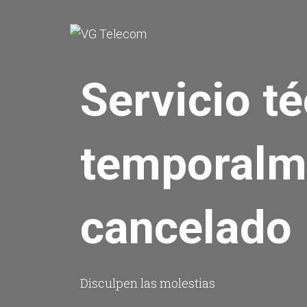
Servicio t
temporalm
cancelado
Disculpen las molestias