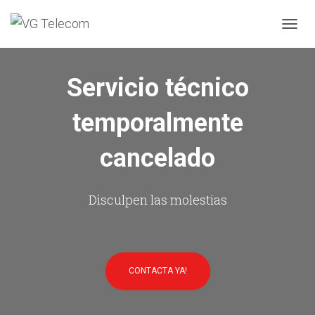
C
A
M
B
Servicio técnico
I
A
temporalmente
R
M
O
cancelado
D
O
D
E
Disculpen las molestias
N
A
V
E
G
CONTACTA YA!
A
C
I