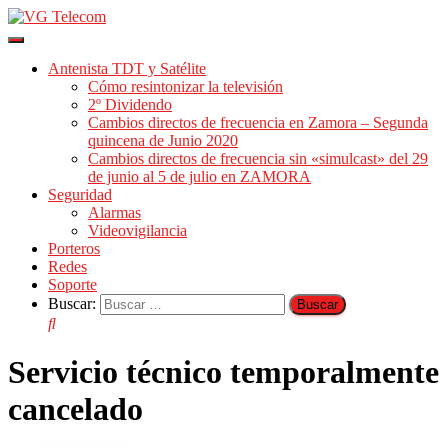
Cambiar
modo
Antenista TDT y Satélite
de
Cómo resintonizar la televisión
navegación
2º Dividendo
Cambios directos de frecuencia en Zamora – Segunda
quincena de Junio 2020
Cambios directos de frecuencia sin «simulcast» del 29
de junio al 5 de julio en ZAMORA
Seguridad
Alarmas
Videovigilancia
Porteros
Redes
Soporte
Buscar:
Servicio técnico temporalmente
cancelado