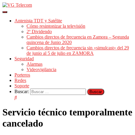
Cambiar
modo
Antenista TDT y Satélite
de
Cómo resintonizar la televisión
navegación
2º Dividendo
Cambios directos de frecuencia en Zamora – Segunda
quincena de Junio 2020
Cambios directos de frecuencia sin «simulcast» del 29
de junio al 5 de julio en ZAMORA
Seguridad
Alarmas
Videovigilancia
Porteros
Redes
Soporte
Buscar:
Servicio técnico temporalmente
cancelado