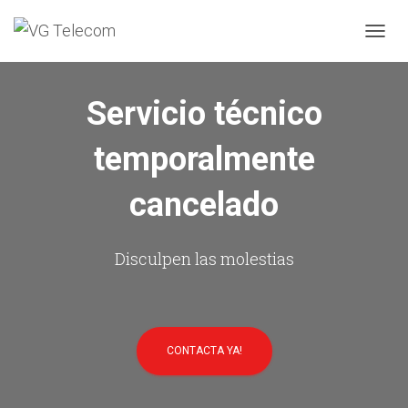
C
A
M
B
Servicio técnico
I
A
temporalmente
R
M
O
cancelado
D
O
D
E
Disculpen las molestias
N
A
V
E
G
CONTACTA YA!
A
C
I