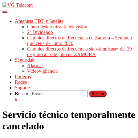
Cambiar
modo
Antenista TDT y Satélite
de
Cómo resintonizar la televisión
navegación
2º Dividendo
Cambios directos de frecuencia en Zamora – Segunda
quincena de Junio 2020
Cambios directos de frecuencia sin «simulcast» del 29
de junio al 5 de julio en ZAMORA
Seguridad
Alarmas
Videovigilancia
Porteros
Redes
Soporte
Buscar:
Servicio técnico temporalmente
cancelado