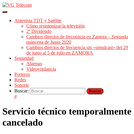
Cambiar
modo
Antenista TDT y Satélite
de
Cómo resintonizar la televisión
navegación
2º Dividendo
Cambios directos de frecuencia en Zamora – Segunda
quincena de Junio 2020
Cambios directos de frecuencia sin «simulcast» del 29
de junio al 5 de julio en ZAMORA
Seguridad
Alarmas
Videovigilancia
Porteros
Redes
Soporte
Buscar:
Servicio técnico temporalmente
cancelado