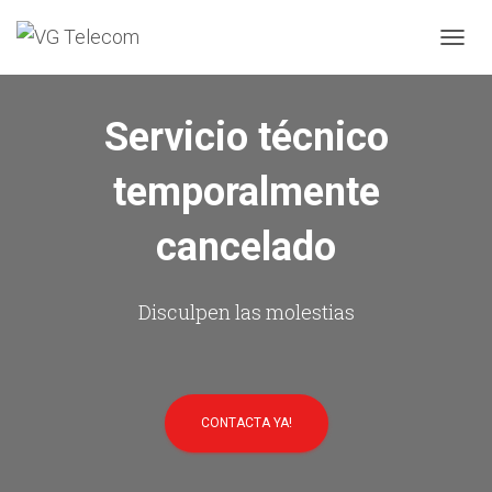
C
A
M
B
Servicio técnico
I
A
temporalmente
R
M
O
cancelado
D
O
D
E
Disculpen las molestias
N
A
V
E
G
CONTACTA YA!
A
C
I