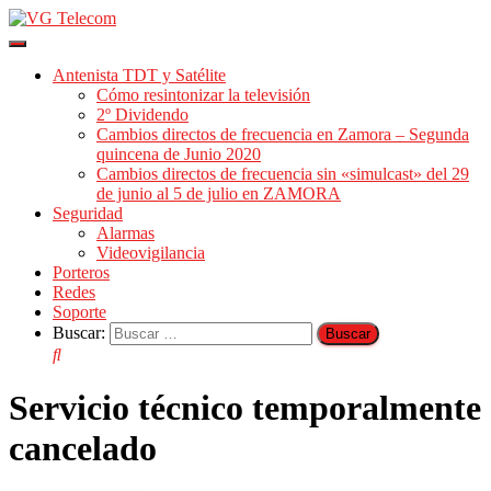
Cambiar
modo
Antenista TDT y Satélite
de
Cómo resintonizar la televisión
navegación
2º Dividendo
Cambios directos de frecuencia en Zamora – Segunda
quincena de Junio 2020
Cambios directos de frecuencia sin «simulcast» del 29
de junio al 5 de julio en ZAMORA
Seguridad
Alarmas
Videovigilancia
Porteros
Redes
Soporte
Buscar:
Servicio técnico temporalmente
cancelado