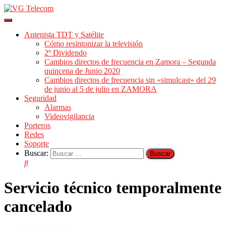
Cambiar
modo
Antenista TDT y Satélite
de
Cómo resintonizar la televisión
navegación
2º Dividendo
Cambios directos de frecuencia en Zamora – Segunda
quincena de Junio 2020
Cambios directos de frecuencia sin «simulcast» del 29
de junio al 5 de julio en ZAMORA
Seguridad
Alarmas
Videovigilancia
Porteros
Redes
Soporte
Buscar:
Servicio técnico temporalmente
cancelado