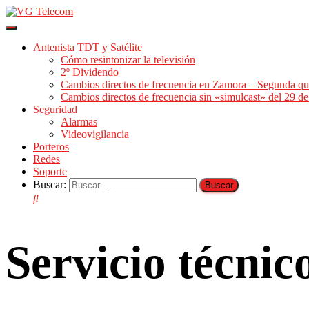
Cambiar
modo
Antenista TDT y Satélite
de
Cómo resintonizar la televisión
navegación
2º Dividendo
Cambios directos de frecuencia en Zamora – Segunda qu
Cambios directos de frecuencia sin «simulcast» del 29 
Seguridad
Alarmas
Videovigilancia
Porteros
Redes
Soporte
Buscar:
Servicio técni