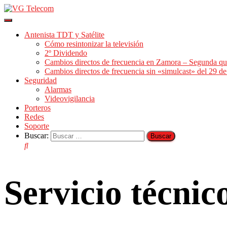
Cambiar
modo
Antenista TDT y Satélite
de
Cómo resintonizar la televisión
navegación
2º Dividendo
Cambios directos de frecuencia en Zamora – Segunda qu
Cambios directos de frecuencia sin «simulcast» del 29 
Seguridad
Alarmas
Videovigilancia
Porteros
Redes
Soporte
Buscar:
Servicio técni