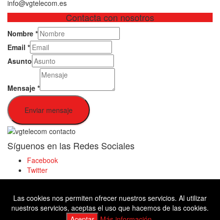
info@vgtelecom.es
Contacta con nosotros
Nombre
*
Email
*
Asunto
Mensaje
*
Enviar mensaje
Síguenos en las Redes Sociales
Facebook
Twitter
Las cookies nos permiten ofrecer nuestros servicios. Al utilizar
Facebook
nuestros servicios, aceptas el uso que hacemos de las cookies.
Twitter
Aceptar
Más información.