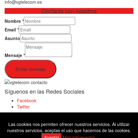
info@vgtelecom.es
Contacta con nosotros
Nombre
*
Email
*
Asunto
Mensaje
*
Enviar mensaje
Síguenos en las Redes Sociales
Facebook
Twitter
Las cookies nos permiten ofrecer nuestros servicios. Al utilizar
Facebook
nuestros servicios, aceptas el uso que hacemos de las cookies.
Twitter
Aceptar
Más información.