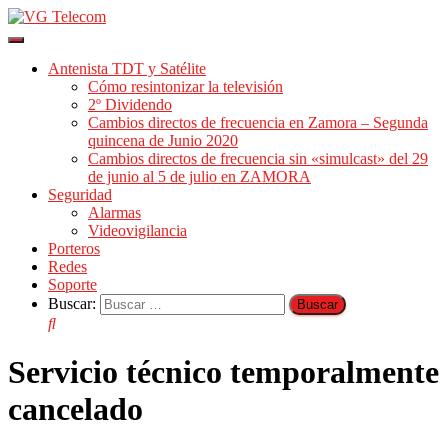
Cambiar
modo
Antenista TDT y Satélite
de
Cómo resintonizar la televisión
navegación
2º Dividendo
Cambios directos de frecuencia en Zamora – Segunda
quincena de Junio 2020
Cambios directos de frecuencia sin «simulcast» del 29
de junio al 5 de julio en ZAMORA
Seguridad
Alarmas
Videovigilancia
Porteros
Redes
Soporte
Buscar:
Servicio técnico temporalmente
cancelado