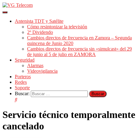
Cambiar
modo
Antenista TDT y Satélite
de
Cómo resintonizar la televisión
navegación
2º Dividendo
Cambios directos de frecuencia en Zamora – Segunda
quincena de Junio 2020
Cambios directos de frecuencia sin «simulcast» del 29
de junio al 5 de julio en ZAMORA
Seguridad
Alarmas
Videovigilancia
Porteros
Redes
Soporte
Buscar:
Servicio técnico temporalmente
cancelado