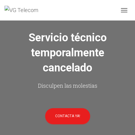
C
A
M
B
Servicio técnico
I
A
temporalmente
R
M
O
cancelado
D
O
D
E
Disculpen las molestias
N
A
V
E
G
CONTACTA YA!
A
C
I