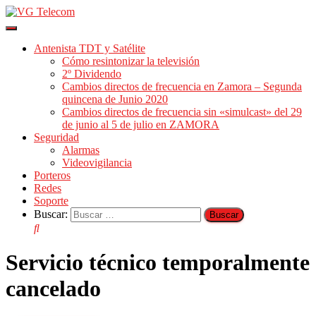
Cambiar
modo
Antenista TDT y Satélite
de
Cómo resintonizar la televisión
navegación
2º Dividendo
Cambios directos de frecuencia en Zamora – Segunda
quincena de Junio 2020
Cambios directos de frecuencia sin «simulcast» del 29
de junio al 5 de julio en ZAMORA
Seguridad
Alarmas
Videovigilancia
Porteros
Redes
Soporte
Buscar:
Servicio técnico temporalmente
cancelado