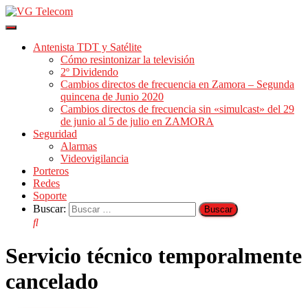
Cambiar
modo
Antenista TDT y Satélite
de
Cómo resintonizar la televisión
navegación
2º Dividendo
Cambios directos de frecuencia en Zamora – Segunda
quincena de Junio 2020
Cambios directos de frecuencia sin «simulcast» del 29
de junio al 5 de julio en ZAMORA
Seguridad
Alarmas
Videovigilancia
Porteros
Redes
Soporte
Buscar:
Servicio técnico temporalmente
cancelado